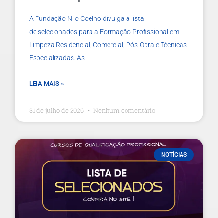
A Fundação Nilo Coelho divulga a lista
de selecionados para a Formação Profissional em
Limpeza Residencial, Comercial, Pós-Obra e Técnicas
Especializadas. As
LEIA MAIS »
31 de julho de 2026
Nenhum comentário
NOTÍCIAS