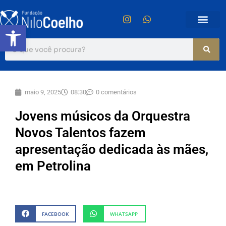
Abrir a barra de ferramentas
maio 9, 2025
08:30
0 comentários
Jovens músicos da Orquestra
Novos Talentos fazem
apresentação dedicada às mães,
em Petrolina
FACEBOOK
WHATSAPP