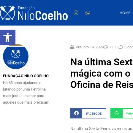
HOME
Abrir a barra de ferramentas
outubro 14, 2024
11:17
0 co
Na última Sext
mágica com o 
FUNDAÇÃO NILO COELHO
Oficina de Rei
Há 63 anos ajudando e
lutando por uma Petrolina
mais justa e melhor para
aqueles que mais precisam.
FACEBOOK
WHA
Na última Sexta-Feira, vivemos u