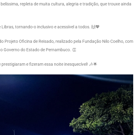
belíssima, repleta de muita cultura, alegria e tradição, que trouxe ainda
Libras, tornando-o inclusivo e acessível a todos. 🙌💖
o Projeto Oficina de Reisado, realizado pela Fundação Nilo Coelho, com
 do Governo do Estado de Pernambuco. 👏
restigiaram e fizeram essa noite inesquecível! 🎶🌟