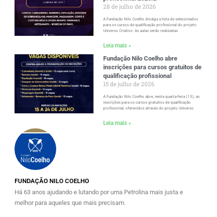
28 de julho de 2026
A Fundação Nilo Coelho divulga a lista de selecionados
para os cursos de qualificação profissional do projeto
Universo Criativo. As aulas serão realizadas
Leia mais »
Fundação Nilo Coelho abre
inscrições para cursos gratuitos de
qualificação profissional
15 de julho de 2026
A Fundação Nilo Coelho abre, nesta quarta-feira (15), as
inscrições para os cursos gratuitos de qualificação
profissional, oferecidos através do projeto Universo
Leia mais »
FUNDAÇÃO NILO COELHO
Há 63 anos ajudando e lutando por uma Petrolina mais justa e
melhor para aqueles que mais precisam.