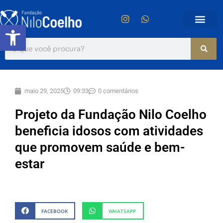
Abrir a barra de ferramentas
maio 29, 2025
09:33
0 comentários
Projeto da Fundação Nilo Coelho
beneficia idosos com atividades
que promovem saúde e bem-
estar
FACEBOOK
WHATSAPP